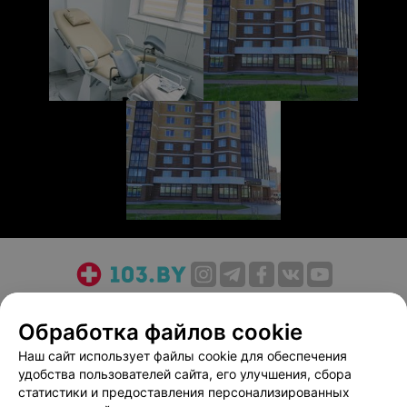
О проекте
Новости проекта
Размещение рекламы
Обработка файлов cookie
Медицинский маркетинг
Публичный договор
Пользовательское соглашение
Способы оплаты
Наш сайт использует файлы cookie для обеспечения
удобства пользователей сайта, его улучшения, сбора
Вакансии
Партнеры
статистики и предоставления персонализированных
Написать руководителю 103.by