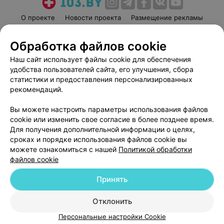
О проекте
Новости проекта
Размещение рекламы
Медицинский маркетинг
Публичный договор
Обработка файлов cookie
Пользовательское соглашение
Способы оплаты
Наш сайт использует файлы cookie для обеспечения
Вакансии
Партнеры
удобства пользователей сайта, его улучшения, сбора
Написать руководителю 103.by
статистики и предоставления персонализированных
Написать в поддержку
рекомендаций.
Персональные настройки cookie
Вы можете настроить параметры использования файлов
Обработка персональных данных
cookie или изменить свое согласие в более позднее время.
Для получения дополнительной информации о целях,
сроках и порядке использования файлов cookie вы
можете ознакомиться с нашей
Политикой обработки
файлов cookie
Принять
© 2026 ООО «Артокс Лаб», УНП 191700409
| 220012, Республика Беларусь,
г. Минск, улица Толбухина, 2, пом. 16 | help@103.by
Отклонить
Служба поддержки
+375 291212755
Персональные настройки Cookie