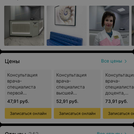
Оснащение
Правильная диагностика — главный этап в
выявлении проблем со здоровьем. Кабинеты
центра оснащены современным оборудованием
экспертного класса. Новые технологии в
сочетании с опытом врачей позволяют поставить
верный диагноз.
Цены
Все цены
Услуги медицинского центра «Золотое сечение» на
Консультация
Консультация
Консультаци
врача-
врача-
врача-
Короткевича:
специалиста
специалиста
специалиста
первой
высшей
доцента,
гинекология:
квалификационной
квалификационной
кандидата
— консультация
47,91 руб.
52,91 руб.
73,91 руб.
категории
категории
медицинских
— кольпоскопия
(акушер-
(акушер-
(акушер-
— ультразвуковое исследование органов малого таза
Записаться онлайн
Записаться онлайн
Записаться о
гинеколог)
гинеколог)
гинеколог)
— забор мазков
— подбор оптимального размера пессария
Все отзывы