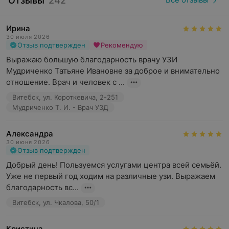
Отзывы
242
ультразвуковая диагностика:
— органов брюшной полости взрослым и детям
— почек и надпочечников
Ирина
30 июля 2026
— мочевого пузыря
Отзыв подтвержден
Рекомендую
— молочных желез
Выражаю большую благодарность врачу УЗИ 
— предстательной железы, мошонки
Мудриченко Татьяне Ивановне за доброе и внимательно 
— органов малого таза
отношение. Врач и человек с ...
— лимфатических узлов взрослым и детям
— мягких тканей
Витебск, ул. Короткевича, 2-251
— плода в I, II, III триместрах беременности
Мудриченко Т. И. - Врач УЗД
— сердца
— щитовидной железы взрослым и детям
Александра
— сосудов
30 июня 2026
Отзыв подтвержден
— слюнных желез
Добрый день! Пользуемся услугами центра всей семьёй. 
косметология:
Уже не первый год ходим на различные узи. Выражаем 
— SMAS-лифтинг
благодарность вс...
— мезотерапия
Витебск, ул. Чкалова, 50/1
— биоревитализация
— инъекционная коррекция мимических морщин
(«Релатокс»)
Кристина