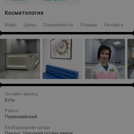
Косметология
Инфо
Цены
Специалисты
Отзывы
На карте
Онлайн-запись
Есть
Район
Первомайский
Безбарьерная среда
Пандус
,
Широкий проём двери