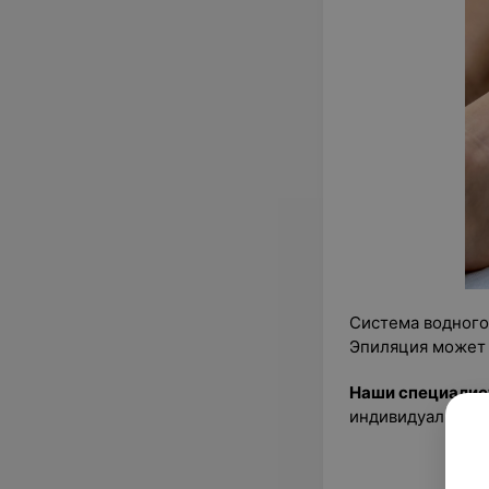
Cистема водного
Эпиляция может 
Наши специали
индивидуальными