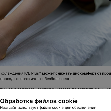
 охлаждения ICE Plus™️
может снижать дискомфорт от про
проходить практически безболезненно.
сты
могут подобрать программу строго по фототипу кожи и в
 особенностями каждого клиента.
Обработка файлов cookie
Наш сайт использует файлы cookie для обеспечения