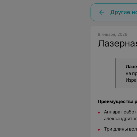
Другие н
8 января, 2026
Лазерна
Лазе
на п
Изра
Преимущества р
Аппарат работ
александритов
Три длины вол