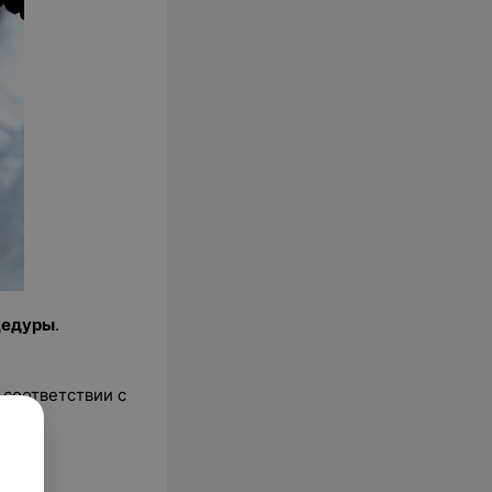
цедуры
.
 соответствии с