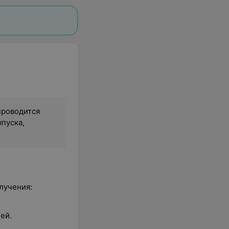
проводится
ыпуска,
лучения:
ей.