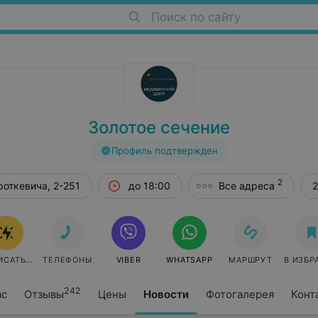
Поиск по сайту
Золотое сечение
Профиль подтвержден
2
роткевича, 2-251
до 18:00
Все адреса
2
ИСАТЬСЯ ОНЛАЙН
ТЕЛЕФОНЫ
VIBER
WHATSAPP
МАРШРУТ
В ИЗБР
242
ас
Отзывы
Цены
Новости
Фотогалерея
Конт