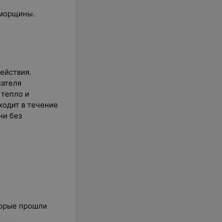
 морщины.
ействия.
чателя
 тепло и
ходит в течение
ни без
торые прошли