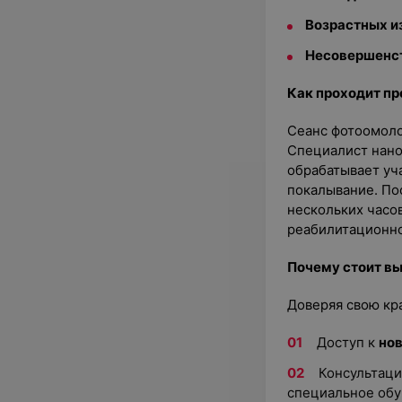
Возрастных и
Несовершенст
Как проходит п
Сеанс фотоомол
Специалист нано
обрабатывает уч
покалывание. По
нескольких часо
реабилитационно
Почему стоит в
Доверяя свою кр
Доступ к
но
Консультац
специальное обу