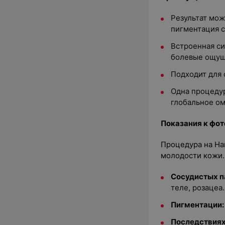
Результат мож
пигментация с
Встроенная с
болевые ощу
Подходит для 
Одна процедур
глобальное о
Показания к фо
Процедура на Ha
молодости кожи.
Сосудистых п
теле, розацеа.
Пигментации:
Последствиях