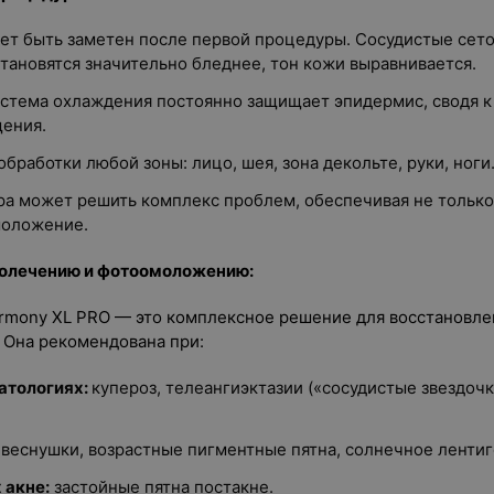
ет быть заметен после первой процедуры. Сосудистые сето
тановятся значительно бледнее, тон кожи выравнивается.
истема охлаждения постоянно защищает эпидермис, сводя 
щения.
обработки любой зоны: лицо, шея, зона декольте, руки, ноги
а может решить комплекс проблем, обеспечивая не только 
моложение.
толечению и фотоомоложению:
rmony XL PRO — это комплексное решение для восстановле
 Она рекомендована при:
атологиях:
купероз, телеангиэктазии («сосудистые звездочк
веснушки, возрастные пигментные пятна, солнечное лентиг
 акне:
застойные пятна постакне.