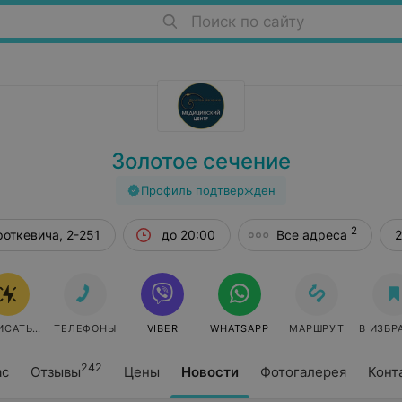
Поиск по сайту
Золотое сечение
Профиль подтвержден
2
роткевича, 2-251
до 20:00
Все адреса
2
ИСАТЬСЯ ОНЛАЙН
ТЕЛЕФОНЫ
VIBER
WHATSAPP
МАРШРУТ
В ИЗБР
242
ас
Отзывы
Цены
Новости
Фотогалерея
Конт