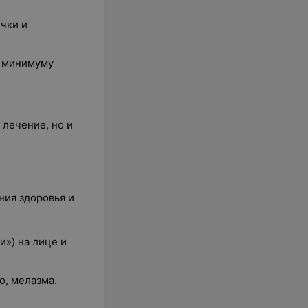
чки и
к минимуму
.
лечение, но и
ния здоровья и
и») на лице и
о, мелазма.