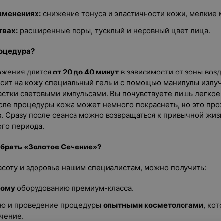
зменениях:
снижение тонуса и эластичности кожи, мелкие
вах:
расширенные поры, тусклый и неровный цвет лица.
роцедура?
ожения длится
от 20 до 40 минут
в зависимости от зоны возд
сит на кожу специальный гель и с помощью манипулы излу
астки световыми импульсами. Вы почувствуете лишь легкое
сле процедуры кожа может немного покраснеть, но это про
в. Сразу после сеанса можно возвращаться к привычной жиз
го периода.
ыбрать «Золотое Сечение»?
асоту и здоровье нашим специалистам, можно получить:
вому
оборудованию премиум-класса.
ию и проведение процедуры
опытными косметологами
, ко
чение.