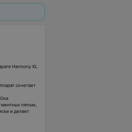
арате Harmony XL
Аппарат сочетает
 Она
гментных пятнах,
иски и делает