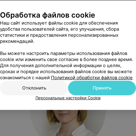
ный подход: перед процедурой врач проведет диагностику
Обработка файлов cookie
сональный план лечения.
Наш сайт использует файлы cookie для обеспечения
 на
Harmony XL PRO
— это уверенный шаг к безупречной ко
удобства пользователей сайта, его улучшения, сбора
тональных средствах, маскирующих несовершенства, и нас
статистики и предоставления персонализированных
янием и молодостью кожи.
рекомендаций.
дит сертифицированный специалист, врач-косметолог 1-й 
Вы можете настроить параметры использования файлов
cookie или изменить свое согласие в более позднее время.
 Олеговна.
Для получения дополнительной информации о целях,
сроках и порядке использования файлов cookie вы можете
ознакомиться с нашей
Политикой обработки файлов cookie
Отклонить
Принять
Персональные настройки Cookie