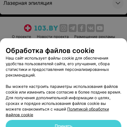
Лазерная эпиляция
Аппаратная косметология
SMAS-лифтинг шеи и
SMAS-лифтинг
декольте
периорбитальной зоны
О проекте
Новости проекта
Размещение рекламы
стоимость указана со
стоимость указана со
Медицинский маркетинг
Публичный договор
скидкой 40%, процедура
скидкой 40%, процедура
Обработка файлов cookie
Пользовательское соглашение
Способы оплаты
проводится на аппарате
проводится на аппарате
Liftera-A
Liftera-A
Наш сайт использует файлы cookie для обеспечения
Вакансии
Партнеры
удобства пользователей сайта, его улучшения, сбора
1 162 руб.
378 руб.
Написать руководителю 103.by
статистики и предоставления персонализированных
рекомендаций.
Записаться онлайн
Написать в поддержку
Записаться онлайн
Персональные настройки cookie
Вы можете настроить параметры использования файлов
SMAS-лифтинг
SMAS-лифтинг коленей
cookie или изменить свое согласие в более позднее время.
Обработка персональных данных
внутренней поверхности
Для получения дополнительной информации о целях,
стоимость указана со
плеча (2 зоны)
скидкой 40%, процедура
сроках и порядке использования файлов cookie вы
проводится на аппарате
можете ознакомиться с нашей
Политикой обработки
стоимость указана со
Liftera-A
скидкой 40%, процедура
файлов cookie
проводится на аппарате
Liftera-A
Принять